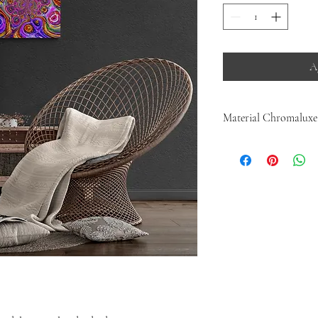
Ag
Material Chromaluxe
Obra con cetificado de
(Aluminio) el cual resalt